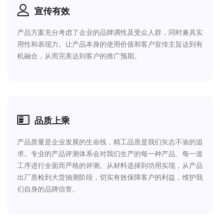
宣传有效
产品方案充分考虑了企业的品牌调性及受众人群，同时兼具实
TULI-IDEA系列
用性和表现力。让产品本身的使用价值和客户宣传主旨达到有
机融合，从而完美达到客户的推广预期。
那些精致纯粹的造型提升了格调，宣告了芬
兰设计百花齐放、在国际上独树一帜时代的
到来。在“清晰明了，功能实用，以及诗意的
简单”的指导原则下工作。
品质上乘
产品质量是企业发展的生命线，精工品质是我们矢志不渝的追
求。专业的产品评测体系会对我们生产的每一种产品、每一道
工序进行全面而严格的评测。从材料选择到功用实现，从产品
出厂质检到大货抽测阶段，切实有效保障客户的利益，维护我
们自身的品牌信誉。